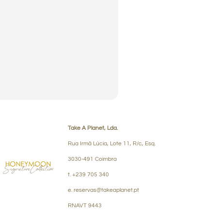
Take A Planet, Lda.
Rua Irmã Lúcia, Lote 11, R/c, Esq.
3030-491 Coimbra
t. +239 705 340
e. reservas@takeaplanet.pt
RNAVT 9443