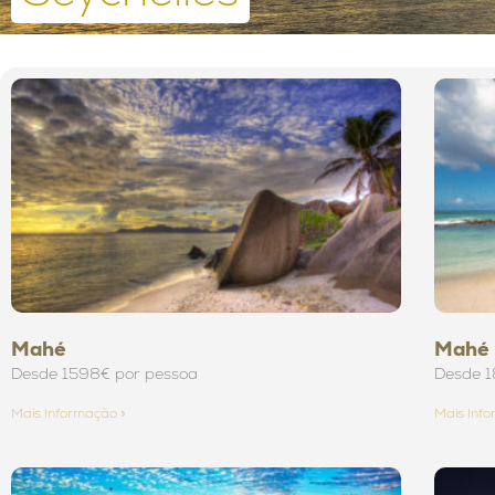
Mahé
Mahé 
Desde 1598€ por pessoa
Desde 1
Mais Informação »
Mais Inf