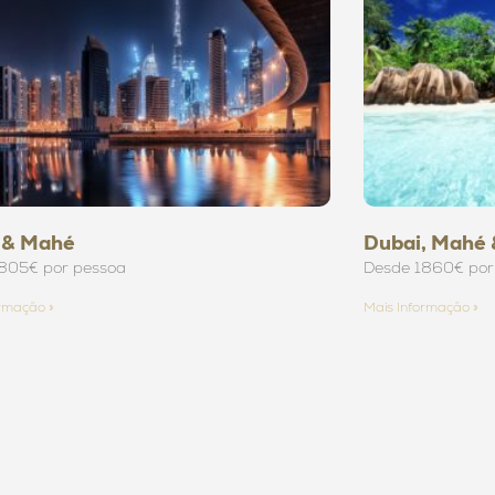
 & Mahé
Dubai, Mahé 
805€ por pessoa
Desde 1860€ por
ormação »
Mais Informação »