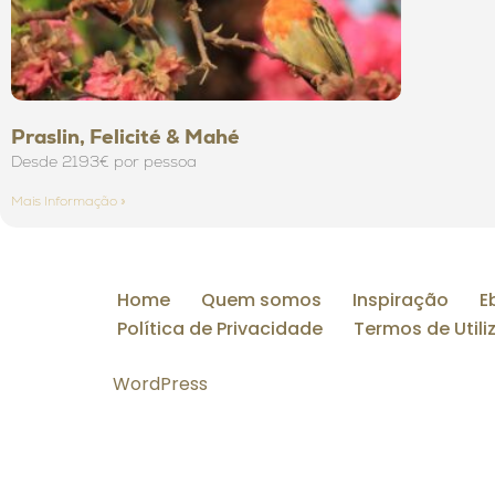
Praslin, Felicité & Mahé
Desde 2193€ por pessoa
Mais Informação »
Home
Quem somos
Inspiração
E
Política de Privacidade
Termos de Util
WordPress