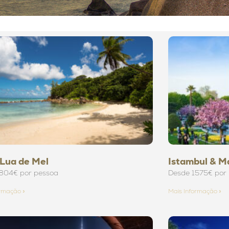
Lua de Mel
Istambul & M
804€ por pessoa
Desde 1575€ por
ormação »
Mais Informação »