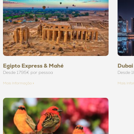
Egipto Express & Mahé
Dubai
Desde 1795€ por pessoa
Desde 1
Mais Informação »
Mais Inf