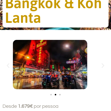
Bangkok & Koh
Lanta
Desde
1.679€
por pessoa